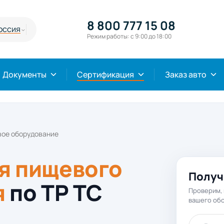
8 800 777 15 08
оссия
Режим работы: с 9:00 до 18:00
Документы
Сертификация
Заказ авто
вое оборудование
я пищевого
Получ
я
по ТР ТС
Проверим, 
вашего об