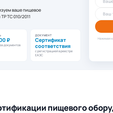
Ваше
изуем ваше пищевое
Ваш 
ТР ТС 010/2011
Ь
ДОКУМЕНТ
Нажимая к
00 ₽
Сертификат
соответствия
за документов
с регистрацией в реестре
ЕАЭС
ертификации пищевого обор