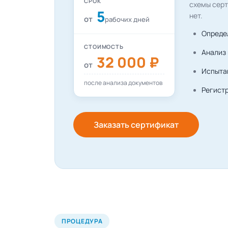
СРОК
схемы серт
5
нет.
от
рабочих дней
Опреде
СТОИМОСТЬ
Анализ
32 000 ₽
от
Испыта
после анализа документов
Регист
Заказать сертификат
ПРОЦЕДУРА