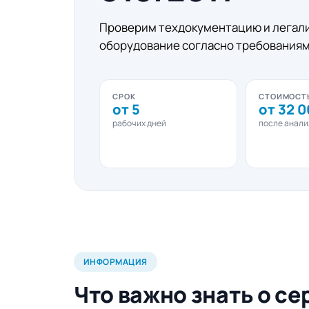
Проверим техдокументацию и легал
оборудование согласно требованиям 
СРОК
СТОИМОСТ
от 5
от 32 0
рабочих дней
после анали
ИНФОРМАЦИЯ
Что важно знать о с