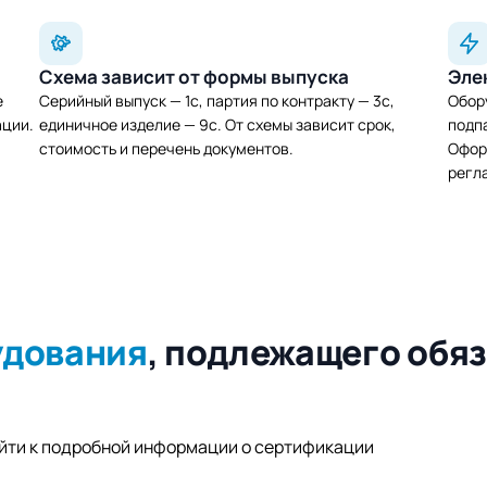
Схема зависит от формы выпуска
Эле
е
Серийный выпуск — 1с, партия по контракту — 3с,
Обор
ации.
единичное изделие — 9с. От схемы зависит срок,
подпа
стоимость и перечень документов.
Офор
регл
удования
, подлежащего обя
ейти к подробной информации о сертификации