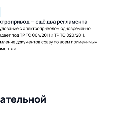
ктропривод — ещё два регламента
удование с электроприводом одновременно
дает под ТР ТС 004/2011 и ТР ТС 020/2011.
мление документов сразу по всем применимым
аментам.
зательной