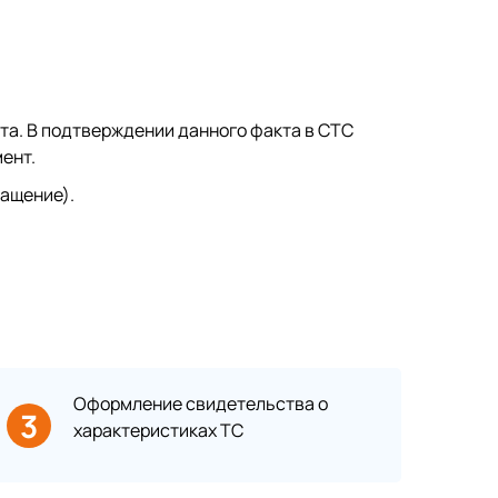
та. В подтверждении данного факта в СТС
ент.
ащение).
Оформление свидетельства о
3
характеристиках ТС