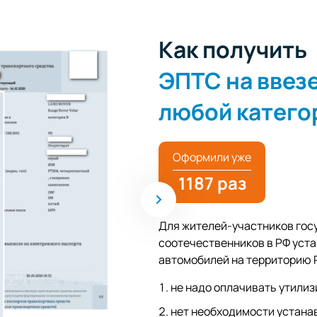
Как получить
ЭПТС на ввез
любой катего
Оформили уже
1187 раз
Для жителей-участников гос
соотечественников в РФ уста
автомобилей на территорию 
не надо оплачивать утилиз
нет необходимости устана