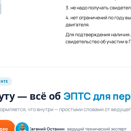
не надо получать свидете
нет ограничений по году в
двигателя.
Для подтверждения наличия 
свидетельство об участии в 
ЕНТЕ
уту — всё об
ЭПТС для пе
формляется, что внутри — простыми словами от ведуще
део
Евгений Останин
· ведущий технический эксперт