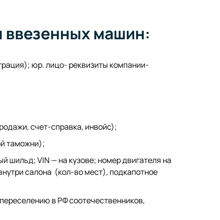
я ввезенных машин:
рация); юр. лицо- реквизиты компании-
одажи, счет-справка, инвойс);
ой таможни);
й шильд; VIN — на кузове; номер двигателя на
внутри салона (кол-во мест), подкапотное
переселению в РФ соотечественников,