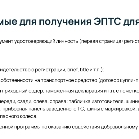
ые для получения ЭПТС дл
кумент удостоверяющий личность (первая страница+регист
тельство о регистрации, brief, title и т.п.);
обственности на транспортное средство (договор купли-пр
приходный ордер, таможенная декларация и т.п. с пометк
реди, сзади, слева, справа; табличка изготовителя, шинны
 приборная панель заведенного ТС; шины с маркировкой; 
апасного колеса.
венной программы по оказанию содействия добровольному 