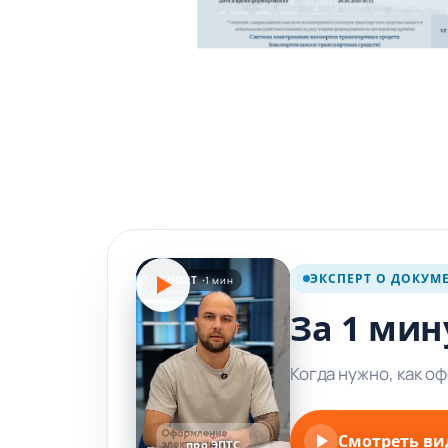
ЭКСПЕРТ О ДОКУМ
SHORT ·
1 мин
За 1 мин
Когда нужно, как о
Смотреть ви
про ЭПТС