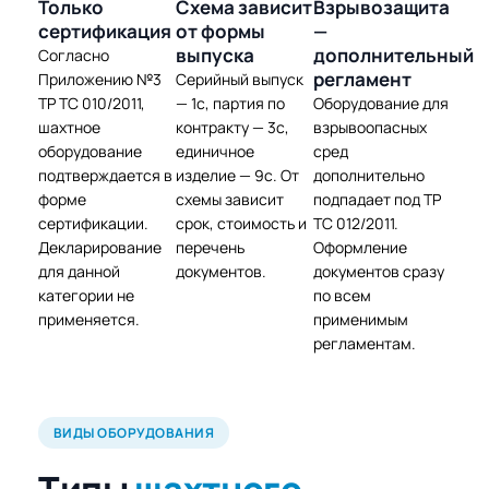
Только
Схема зависит
Взрывозащита
сертификация
от формы
—
выпуска
дополнительный
Согласно
регламент
Приложению №3
Серийный выпуск
ТР ТС 010/2011,
— 1с, партия по
Оборудование для
шахтное
контракту — 3с,
взрывоопасных
оборудование
единичное
сред
подтверждается в
изделие — 9с. От
дополнительно
форме
схемы зависит
подпадает под ТР
сертификации.
срок, стоимость и
ТС 012/2011.
Декларирование
перечень
Оформление
для данной
документов.
документов сразу
категории не
по всем
применяется.
применимым
регламентам.
ВИДЫ ОБОРУДОВАНИЯ