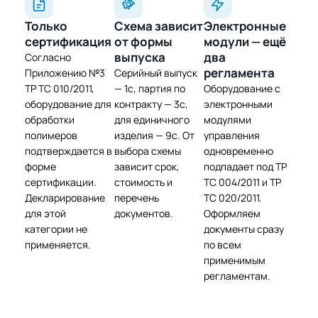
Только
Схема зависит
Электронные
сертификация
от формы
модули — ещё
выпуска
два
Согласно
регламента
Приложению №3
Серийный выпуск
ТР ТС 010/2011,
— 1с, партия по
Оборудование с
оборудование для
контракту — 3с,
электронными
обработки
для единичного
модулями
полимеров
изделия — 9с. От
управления
подтверждается в
выбора схемы
одновременно
форме
зависит срок,
подпадает под ТР
сертификации.
стоимость и
ТС 004/2011 и ТР
Декларирование
перечень
ТС 020/2011.
для этой
документов.
Оформляем
категории не
документы сразу
применяется.
по всем
применимым
регламентам.