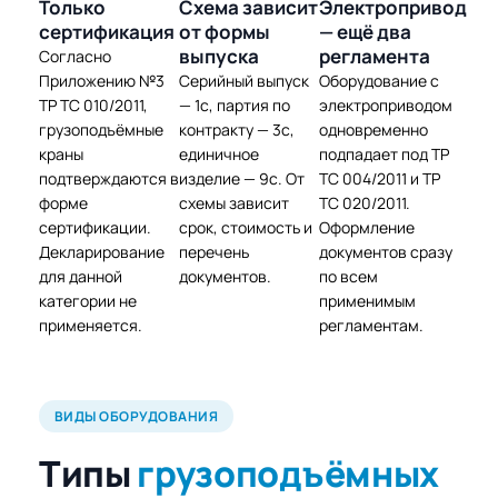
Только
Схема зависит
Электропривод
сертификация
от формы
— ещё два
выпуска
регламента
Согласно
Приложению №3
Серийный выпуск
Оборудование с
ТР ТС 010/2011,
— 1с, партия по
электроприводом
грузоподъёмные
контракту — 3с,
одновременно
краны
единичное
подпадает под ТР
подтверждаются в
изделие — 9с. От
ТС 004/2011 и ТР
форме
схемы зависит
ТС 020/2011.
сертификации.
срок, стоимость и
Оформление
Декларирование
перечень
документов сразу
для данной
документов.
по всем
категории не
применимым
применяется.
регламентам.
ВИДЫ ОБОРУДОВАНИЯ
Типы
грузоподъёмных