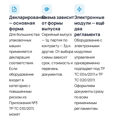
Декларирование
Схема зависит
Электронные
— основная
от формы
модули — ещё
форма
выпуска
два
регламента
Для большинства
Серийный выпуск
упаковочных
— 1д, партия по
Оборудование с
машин
контракту — 3д и
электронными
применяется
другие. От выбора
модулями
декларация
схемы зависит
управления
соответствия.
срок, стоимость и
одновременно
Если
перечень
подпадает под ТР
оборудование
документов.
ТС 004/2011 и ТР
входит в
ТС 020/2011.
категорию с
Оформляем
повышенным
документы сразу
риском из
по всем
Приложения №3
применимым
ТР ТС 010/2011,
регламентам.
может