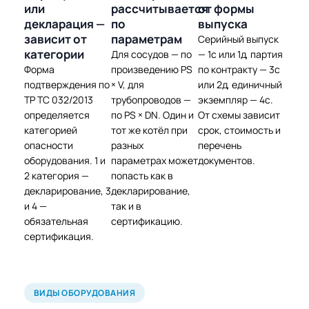
или
рассчитывается
от формы
декларация —
по
выпуска
зависит от
параметрам
Серийный выпуск
категории
Для сосудов — по
— 1с или 1д, партия
Форма
произведению PS
по контракту — 3с
подтверждения по
× V, для
или 2д, единичный
ТР ТС 032/2013
трубопроводов —
экземпляр — 4с.
определяется
по PS × DN. Один и
От схемы зависит
категорией
тот же котёл при
срок, стоимость и
опасности
разных
перечень
оборудования. 1 и
параметрах может
документов.
2 категория —
попасть как в
декларирование, 3
декларирование,
и 4 —
так и в
обязательная
сертификацию.
сертификация.
ВИДЫ ОБОРУДОВАНИЯ