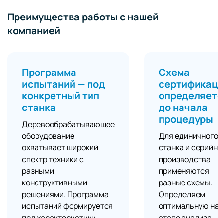
Преимущества работы с нашей
компанией
Программа
Схема
испытаний — под
сертификац
конкретный тип
определяет
станка
до начала
процедуры
Деревообрабатывающее
оборудование
Для единичного
охватывает широкий
станка и серийн
спектр техники с
производства
разными
применяются
конструктивными
разные схемы.
решениями. Программа
Определяем
испытаний формируется
оптимальную н
под характеристики
этапе анализа