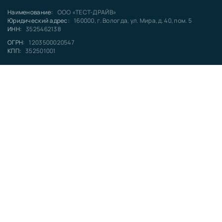
Наименование:
ООО «ТЕСТ-ДРАЙВ»
Юридический адрес:
160000, г. Вологда, ул. Мира, д. 40, пом. 5
ИНН:
3525462138
ОГРН:
1203500020547
КПП:
352501001