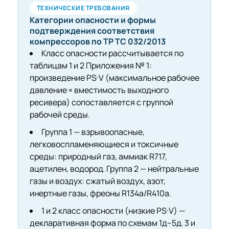
ТЕХНИЧЕСКИЕ ТРЕБОВАНИЯ
Категории опасности и формы
подтверждения соответствия
компрессоров по ТР ТС 032/2013
Класс опасности рассчитывается по
таблицам 1 и 2 Приложения № 1:
произведение PS·V (максимальное рабочее
давление × вместимость выходного
ресивера) сопоставляется с группой
рабочей среды.
Группа 1 — взрывоопасные,
легковоспламеняющиеся и токсичные
среды: природный газ, аммиак R717,
ацетилен, водород. Группа 2 — нейтральные
газы и воздух: сжатый воздух, азот,
инертные газы, фреоны R134a/R410a.
1 и 2 класс опасности (низкие PS·V) —
декларативная форма по схемам 1д–5д. 3 и