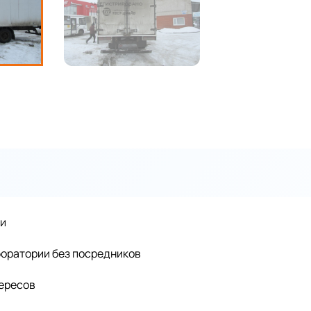
ии
оратории без посредников
тересов