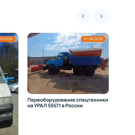
01.08.2026
Переоборудование спецтехники
Регистрация
на УРАЛ 55571 в России
изменений в
Toyota Land 