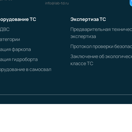
info@lab-td.ru
орудование ТС
Экспертиза ТС
 ДВС
Предварительная техниче
экспертиза
атегории
Протокол проверки безопа
рация фаркопа
Заключение об экологичес
ация гидроборта
классе ТС
рудование в самосвал
ОГРН:
1203500020547