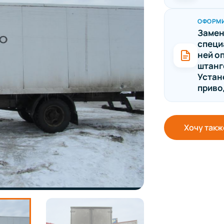
ОФОРМ
Замен
специ
ней о
штанг
Устан
приво
Хочу такж