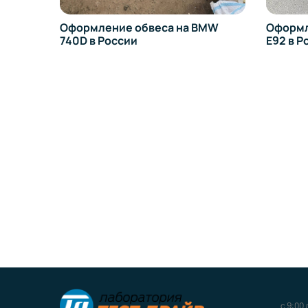
Оформление обвеса на BMW
Оформление 
740D в России
E92 в России
с 9:00 