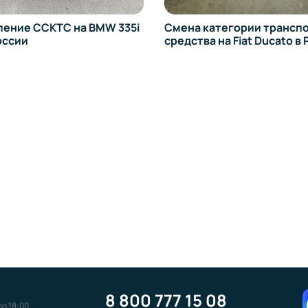
ССКТС на BMW 335i
Смена категории транспортно
средства на Fiat Ducato в Росси
8 800 777 15 08
до 18:00