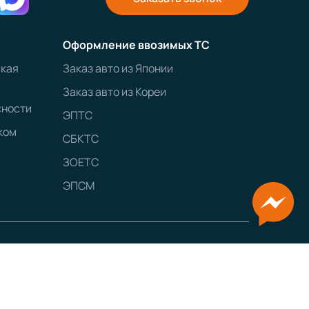
Оформление ввозимых ТС
ская
Заказ авто из Японии
Заказ авто из Кореи
сности
ЭПТС
ком
СБКТС
ЗОЕТС
ЭПСМ
GRAMPUS
Сайт разработан