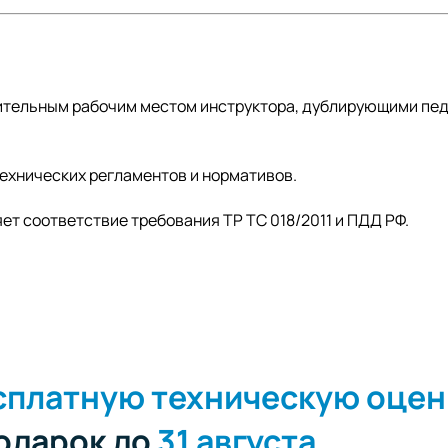
ительным рабочим местом инструктора, дублирующими пе
хнических регламентов и нормативов.
т соответствие требования ТР ТС 018/2011 и ПДД РФ.
сплатную техническую оцен
подарок до
31 августа