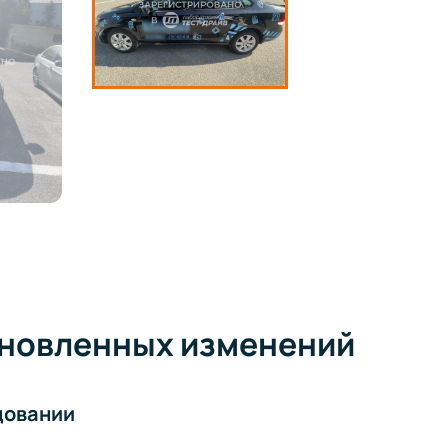
ановленных изменений
довании