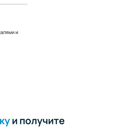
далями и
ку
и получите