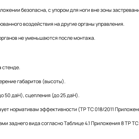
ложении безопасна, с упором для ноги вне зоны застревани
ванного воздействия на другие органы управления.
рганов не уменьшаются после монтажа.
 стенде.
ерение габаритов (высоты).
о 50 даН), сцепления (до 25 даН).
ует нормативам эффективности (ТР ТС 018/2011 Приложени
и заднего вида согласно Таблице 4.1 Приложения 8 ТР ТС 