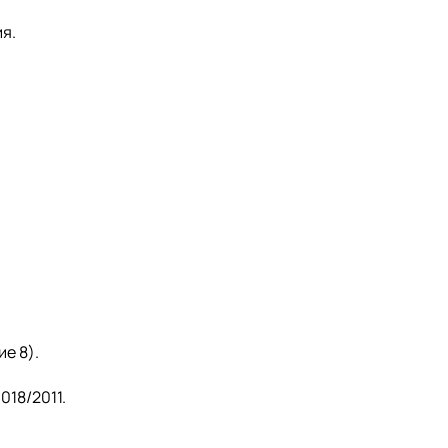
я.
е 8).
018/2011.