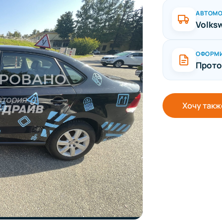
АВТОМ
Volks
ОФОРМ
Прото
Хочу такж