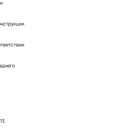
ми
онструкции
ответствии
аднего
13.