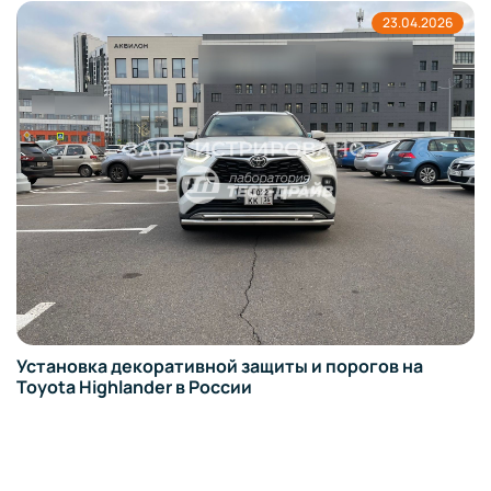
.2026
19.04
а