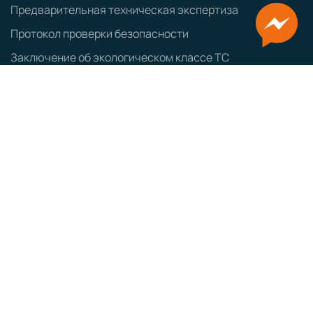
Предварительная техническая экспертиза
Протокол проверки безопасности
Заключение об экологическом классе ТС
Оформление ввозимых ТС
Заказ авто из Японии
Заказ авто из Кореи
ЭПТС
СБКТС
ЗОЕТС
ЭПСМ
Политика конфиденциальности