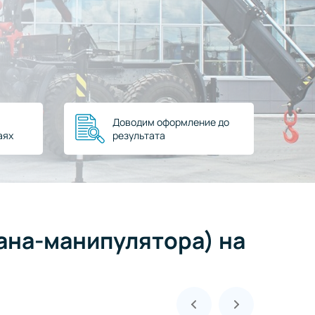
Доводим оформление до
аях
результата
ана-манипулятора) на