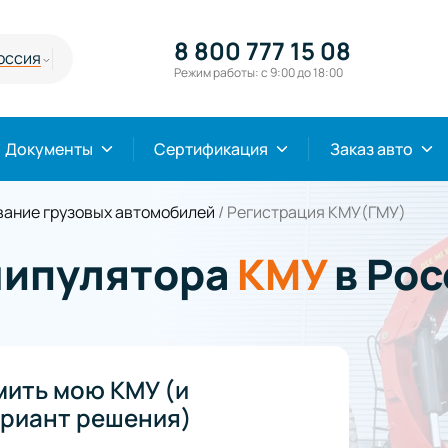
8 800 777 15 08
оссия
Режим работы: с 9:00 до 18:00
Документы
Сертификация
Заказ авто
ание грузовых автомобилей
/
Регистрация КМУ(ГМУ)
нипулятора
КМУ
в Ро
мить мою КМУ (и
риант решения)