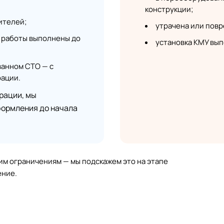
конструкции;
ителей;
утрачена или повр
 работы выполнены до
установка КМУ вып
ванном СТО — с
рации.
рации, мы
ормления до начала
тим ограничениям — мы подскажем это на этапе
ение.