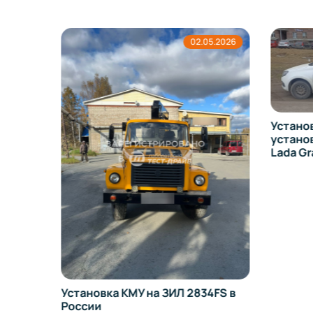
5.2026
02.05.2026
Устано
устано
Lada Gr
Установка КМУ на ЗИЛ 2834FS в
России