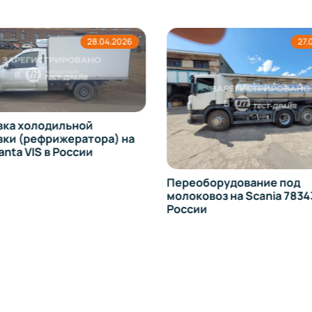
28.04.2026
27.
вка холодильной
вки (рефрижератора) на
anta VIS в России
Переоборудование под
молоковоз на Scania 7834
России