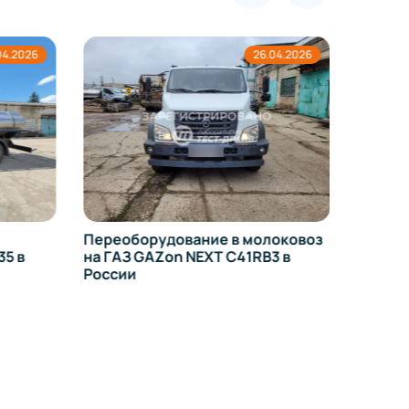
04.2026
26.04.2026
Измене
оборуд
в Росс
Переоборудование в молоковоз
35 в
на ГАЗ GAZon NEXT C41RB3 в
России