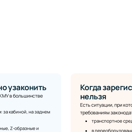
но узаконить
Когда зареги
нельзя
 КМУ в большинстве
Есть ситуации, при ко
 за кабиной, на заднем
требованиям законодат
транспортное сред
ные, Z-образные и
в переоборудован