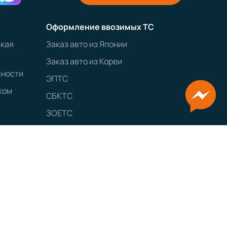
Оформление ввозимых ТС
ская
Заказ авто из Японии
Заказ авто из Кореи
сности
ЭПТС
ком
СБКТС
ЗОЕТС
ЭПСМ
GRAMPUS
Сайт разработан