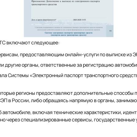
ПТС включают следующее:
рвисам, предоставляющим онлайн-услуги по выписке из ЭП
ли другие органы, ответственные за регистрацию автомоби
ла Системы «Электронный паспорт транспортного средств
оторые регионы предоставляют дополнительные способы по
СЭП в России, либо обращаясь напрямую в органы, занима
б автомобиле, включая технические характеристики, иде
жно через специализированные сервисы, государственные