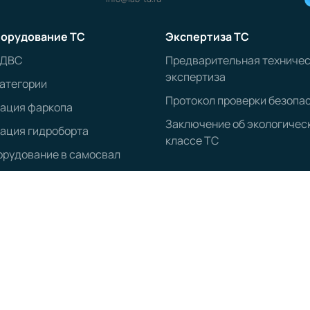
орудование ТС
Экспертиза ТС
 ДВС
Предварительная техниче
экспертиза
атегории
Протокол проверки безопа
рация фаркопа
Заключение об экологичес
ация гидроборта
классе ТС
рудование в самосвал
ОГРН:
1203500020547