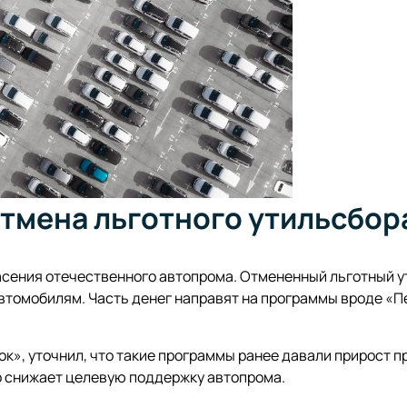
отмена льготного утильсбор
пасения отечественного автопрома. Отмененный льготный 
втомобилям. Часть денег направят на программы вроде «
к», уточнил, что такие программы ранее давали прирост п
то снижает целевую поддержку автопрома.