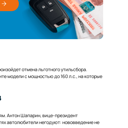
роизойдет отмена льготного утильсбора.
те модели с мощностью до 160 л.с., на которые
в
ям. Антон Шапарин, вице-президент
тях автолюбители негодуют: нововведение не