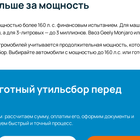
ольше за мощность
ностью более 160 л. с. финансовым испытанием. Для маши
, а для 3-литровых — до 3 миллионов. Ввоз Geely Monjaro и
ктромобилей учитывается продолжительная мощность, кото
бор. Выбирайте автомобили с мощностью до 160 л.с. или 
ьготный утильсбор перед
: рассчитаем сумму, оплатим его, оформим документы и
уем быстрый и точный процесс.