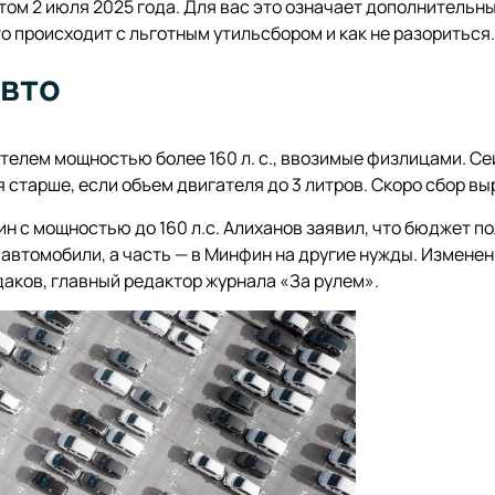
том 2 июля 2025 года. Для вас это означает дополнительны
 происходит с льготным утильсбором и как не разориться.
авто
елем мощностью более 160 л. с., ввозимые физлицами. Сей
ля старше, если объем двигателя до 3 литров. Скоро сбор вы
н с мощностью до 160 л.с. Алиханов заявил, что бюджет п
автомобили, а часть — в Минфин на другие нужды. Изменен
даков, главный редактор журнала «За рулем».