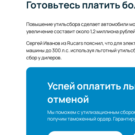
Готовьтесь платить б
Повышение утильсбора сделает автомобили мощ
увеличение составит около 1,2 миллиона рублей
Сергей Иванов из Rucars пояснил, что для эле
машины до 300 л.с. используя льготный утильс
сбор у дилеров.
Успей оплатить л
отменой
Мы поможем с утилизационным сбором
получим таможенный ордер. Гарантир