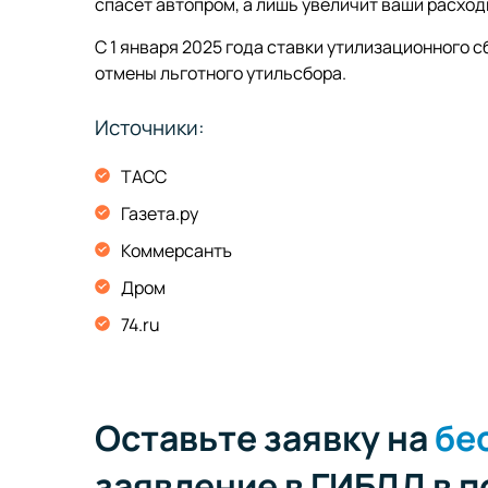
спасет автопром, а лишь увеличит ваши расход
С 1 января 2025 года ставки утилизационного с
отмены льготного утильсбора.
Источники:
ТАСС
Газета.ру
Коммерсантъ
Дром
74.ru
Оставьте заявку на
бе
заявление в ГИБДД в 