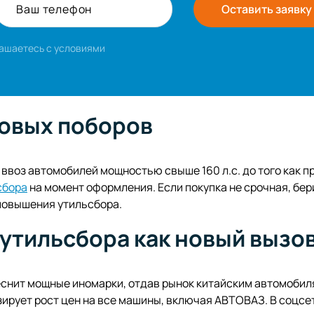
Ваш телефон
Оставить заявку
лашаетесь с условиями
новых поборов
 ввоз автомобилей мощностью свыше 160 л.с. до того как п
сбора
на момент оформления. Если покупка не срочная, бери
 повышения утильсбора.
 утильсбора как новый вызо
еснит мощные иномарки, отдав рынок китайским автомобил
ирует рост цен на все машины, включая АВТОВАЗ. В соцсе